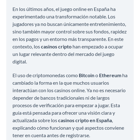
En los últimos años, el juego online en España ha
experimentado una transformación notable. Los
jugadores ya no buscan únicamente entretenimiento,
sino también mayor control sobre sus fondos, rapidez
en los pagos y un entorno más transparente. En este
contexto, los
casinos cripto
han empezado a ocupar
un lugar relevante dentro del mercado del juego
digital.
El uso de criptomonedas como
Bitcoin
o
Ethereum
ha
cambiado la forma en la que muchos usuarios
interactúan con los casinos online. Ya no es necesario
depender de bancos tradicionales ni de largos
procesos de verificación para empezar a jugar. Esta
guía está pensada para ofrecer una visión clara y
actualizada sobre los
casinos cripto en España
,
explicando cómo funcionan y qué aspectos conviene
tener en cuenta antes de registrarse.