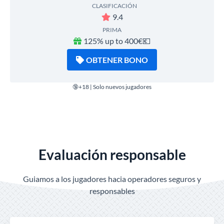
CLASIFICACIÓN
9.4
PRIMA
125% up to 400€💶
OBTENER BONO
🔞+18 | Solo nuevos jugadores
Evaluación responsable
Guiamos a los jugadores hacia operadores seguros y
responsables