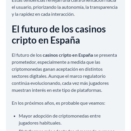
el usuario, priorizando la autonomía, la transparencia
y la rapidez en cada interacción.
El futuro de los casinos
cripto en España
El futuro de los
casinos cripto en España
se presenta
prometedor, especialmente a medida que las
criptomonedas ganan aceptación en distintos
sectores digitales. Aunque el marco regulatorio
continúa evolucionando, cada vez más jugadores
muestran interés en este tipo de plataformas.
En los próximos años, es probable que veamos:
Mayor adopción de criptomonedas entre
jugadores habituales.