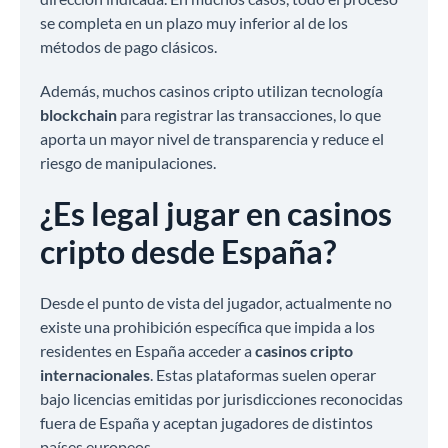
se completa en un plazo muy inferior al de los
métodos de pago clásicos.
Además, muchos casinos cripto utilizan tecnología
blockchain
para registrar las transacciones, lo que
aporta un mayor nivel de transparencia y reduce el
riesgo de manipulaciones.
¿Es legal jugar en casinos
cripto desde España?
Desde el punto de vista del jugador, actualmente no
existe una prohibición específica que impida a los
residentes en España acceder a
casinos cripto
internacionales
. Estas plataformas suelen operar
bajo licencias emitidas por jurisdicciones reconocidas
fuera de España y aceptan jugadores de distintos
países europeos.