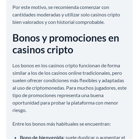
Por este motivo, se recomienda comenzar con
cantidades moderadas y utilizar solo casinos cripto
bien valorados y con historial comprobable.
Bonos y promociones en
casinos cripto
Los bonos en los casinos cripto funcionan de forma
similar a los de los casinos online tradicionales, pero
suelen ofrecer condiciones más flexibles y adaptadas
al uso de criptomonedas. Para muchos jugadores, este
tipo de promociones representa una buena
oportunidad para probar la plataforma con menor
riesgo.
Entre los bonos más habituales se encuentran:
Bono de bienvenida:
suele duplicar o aumentar el