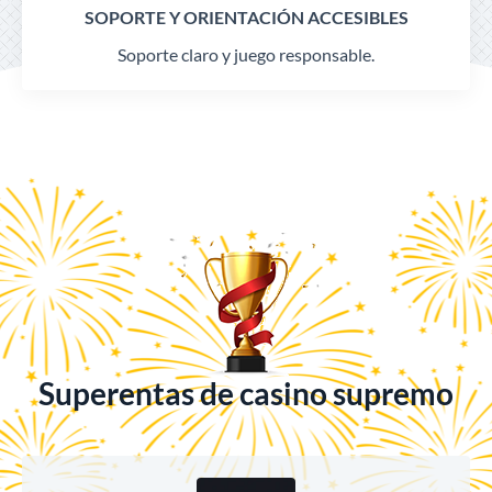
SOPORTE Y ORIENTACIÓN ACCESIBLES
Soporte claro y juego responsable.
Superentas de casino supremo