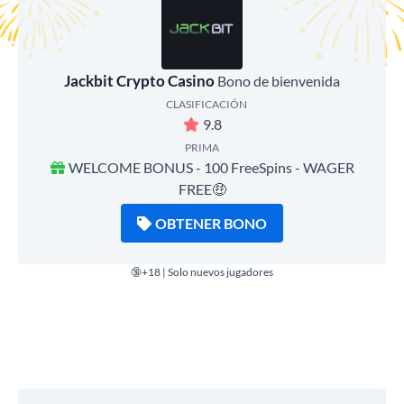
Jackbit Crypto Casino
Bono de bienvenida
CLASIFICACIÓN
9.8
PRIMA
WELCOME BONUS - 100 FreeSpins - WAGER
FREE🤑
OBTENER BONO
🔞+18 | Solo nuevos jugadores