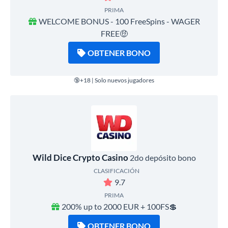
PRIMA
WELCOME BONUS - 100 FreeSpins - WAGER
FREE🤑
OBTENER BONO
🔞+18 | Solo nuevos jugadores
Wild Dice Crypto Casino
2do depósito bono
CLASIFICACIÓN
9.7
PRIMA
200% up to 2000 EUR + 100FS💲
OBTENER BONO