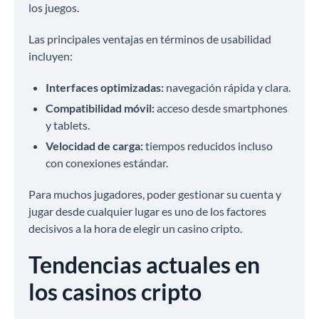
los juegos.
Las principales ventajas en términos de usabilidad
incluyen:
Interfaces optimizadas:
navegación rápida y clara.
Compatibilidad móvil:
acceso desde smartphones
y tablets.
Velocidad de carga:
tiempos reducidos incluso
con conexiones estándar.
Para muchos jugadores, poder gestionar su cuenta y
jugar desde cualquier lugar es uno de los factores
decisivos a la hora de elegir un casino cripto.
Tendencias actuales en
los casinos cripto