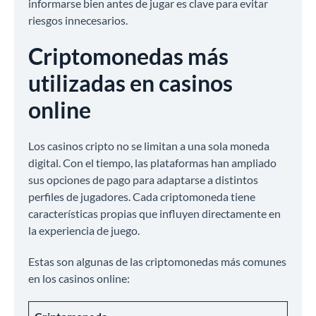
informarse bien antes de jugar es clave para evitar
riesgos innecesarios.
Criptomonedas más
utilizadas en casinos
online
Los casinos cripto no se limitan a una sola moneda
digital. Con el tiempo, las plataformas han ampliado
sus opciones de pago para adaptarse a distintos
perfiles de jugadores. Cada criptomoneda tiene
características propias que influyen directamente en
la experiencia de juego.
Estas son algunas de las criptomonedas más comunes
en los casinos online: