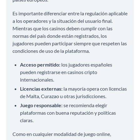
Es importante diferenciar entre la regulación aplicable
a los operadores y la situación del usuario final.
Mientras que los casinos deben cumplir con las
normas del país donde están registrados, los
jugadores pueden participar siempre que respeten las
condiciones de uso de la plataforma.
Acceso permitido:
los jugadores españoles
pueden registrarse en casinos cripto
internacionales.
Licencias externas:
la mayoría opera con licencias
de Malta, Curazao u otras jurisdicciones.
Juego responsable:
se recomienda elegir
plataformas con buena reputación y políticas
claras.
Como en cualquier modalidad de juego online,