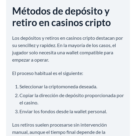
Métodos de depósito y
retiro en casinos cripto
Los depósitos y retiros en casinos cripto destacan por
su sencillez y rapidez. En la mayoría de los casos, el
jugador solo necesita una wallet compatible para
empezar a operar.
El proceso habitual es el siguiente:
Seleccionar la criptomoneda deseada.
Copiar la dirección de depósito proporcionada por
el casino.
Enviar los fondos desde la wallet personal.
Los retiros suelen procesarse sin intervención
manual, aunque el tiempo final depende de la